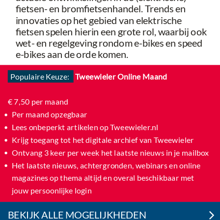
fietsen- en bromfietsenhandel. Trends en
innovaties op het gebied van elektrische
fietsen spelen hierin een grote rol, waarbij ook
wet- en regelgeving rondom e-bikes en speed
e-bikes aan de orde komen.
Populaire Keuze:
Tweewieler Online Maand
€ 7,50 per maand
Per maand opzegbaar
Lees onbeperkt artikelen op Tweewieler.nl
Krijg toegang tot het digitale archief van Tweewieler​
Ontvang 3 keer per week het laatste nieuws in je mailbox​
Het laatste nieuws, achtergronden, webinars en online
magazines op thema altijd en overal beschikbaar met
jouw persoonlijke login
BEKIJK ALLE MOGELIJKHEDEN