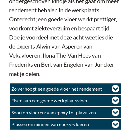
ondergeschoven kindje als het gaat om meer
rendement behalen in de werkplaats.
Onterecht; een goede vloer werkt prettiger,
voorkomt ziekteverzuim en bespaart tijd.
Doe je voordeel met deze acht weetjes die
de experts Alwin van Asperen van
Vekavloeren, Ilona Thé-Van Hees van
Frederiks en Bert van Engelen van Juncker
met je delen.
Zo verhoogt een goede vloer het rendement
Eisen aan een goede werkplaatsvloer
Soorten vloeren: van epoxy tot plavuizen
Plussen en minnen van epoxy-vloeren