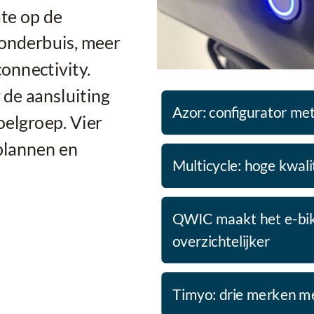
ate op de
 onderbuis, meer
connectivity.
de aansluiting
Azor: configurator me
elgroep. Vier
 plannen en
Multicycle: hoge kwal
QWIC maakt het e-bi
overzichtelijker
Timyo: drie merken met