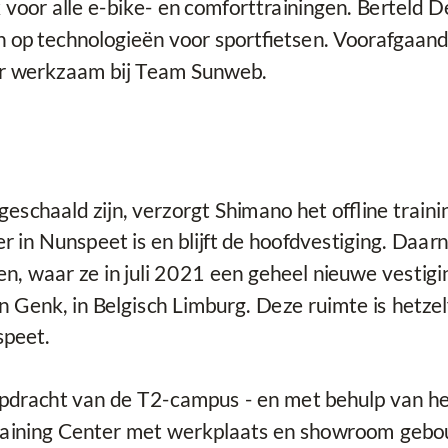
voor alle e-bike- en comforttrainingen. Berteld De
 op technologieën voor sportfietsen. Voorafgaand 
r werkzaam bij Team Sunweb.
schaald zijn, verzorgt Shimano het offline traini
r in Nunspeet is en blijft de hoofdvestiging. Daa
en, waar ze in juli 2021 een geheel nieuwe vestigi
Genk, in Belgisch Limburg. Deze ruimte is hetzelf
speet.
opdracht van de T2-campus - en met behulp van h
ining Center met werkplaats en showroom gebouw