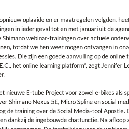
r opnieuw oplaaide en er maatregelen volgden, hee
ningen in ieder geval tot en met januari uit de ag
e Shimano webinar-trainingen over actuele onderw
nen, totdat we hen weer mogen ontvangen in onze 
sessies. Die zijn een goede aanvulling op de online
.C., het online learning platform”, zegt Jennifer 
r.
 het nieuwe E-tube Project voor zowel e-bikes als s
 over Shimano Nexus 5E, Micro Spline en social med
og de training over de Social Media-tool Apostle.
en dankzij de ingebouwde chatfunctie. Na afloop zi