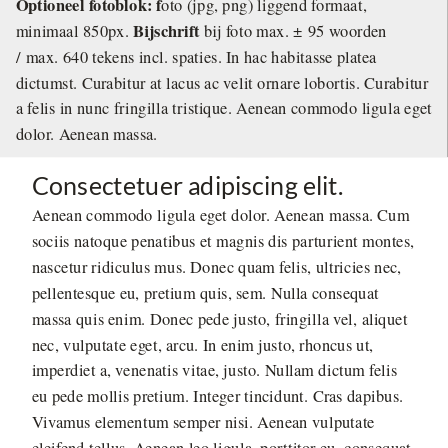
Optioneel fotoblok: f
oto (jpg, png) liggend formaat,
Bijschrift
minimaal 850px.
bij foto max. ± 95 woorden
/ max. 640 tekens incl. spaties. In hac habitasse platea
dictumst. Curabitur at lacus ac velit ornare lobortis. Curabitur
a felis in nunc fringilla tristique. Aenean commodo ligula eget
dolor. Aenean massa.
Consectetuer adipiscing elit.
Aenean commodo ligula eget dolor. Aenean massa. Cum
sociis natoque penatibus et magnis dis parturient montes,
nascetur ridiculus mus. Donec quam felis, ultricies nec,
pellentesque eu, pretium quis, sem. Nulla consequat
massa quis enim. Donec pede justo, fringilla vel, aliquet
nec, vulputate eget, arcu. In enim justo, rhoncus ut,
imperdiet a, venenatis vitae, justo. Nullam dictum felis
eu pede mollis pretium. Integer tincidunt. Cras dapibus.
Vivamus elementum semper nisi. Aenean vulputate
eleifend tellus. Aenean leo ligula, porttitor eu, consequat