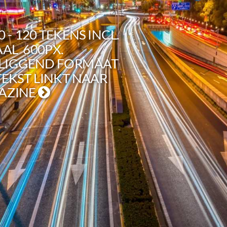
 - 120 TEKENS INCL.
AAL 600PX.
 LIGGEND FORMAAT
TEKST LINKT NAAR
AZINE
