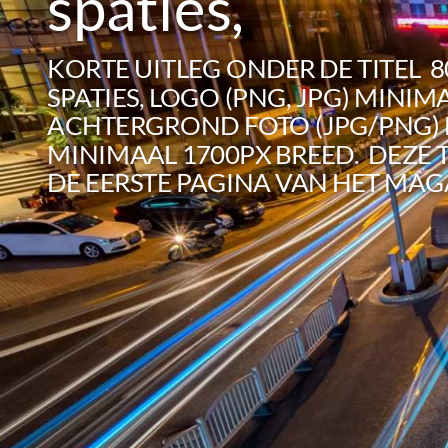
spaties,
KORTE UITLEG ONDER DE TITEL 80
SPATIES, LOGO (PNG, JPG) MINIM
ACHTERGROND FOTO (JPG/PNG)
MINIMAAL 1700PX BREED. DEZE 
DE EERSTE PAGINA VAN HET MAG