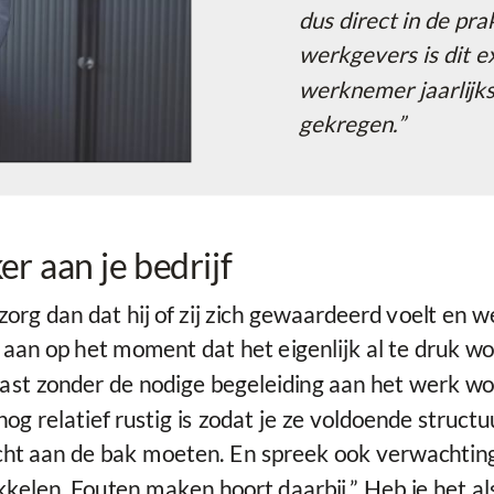
dus direct in de pr
werkgevers is dit e
werknemer jaarlijk
gekregen.”
 aan je bedrijf
 dan dat hij of zij zich gewaardeerd voelt en weet
n op het moment dat het eigenlijk al te druk w
st zonder de nodige begeleiding aan het werk wor
og relatief rustig is zodat je ze voldoende struct
 echt aan de bak moeten. En spreek ook verwachtin
kelen. Fouten maken hoort daarbij.” Heb je het a