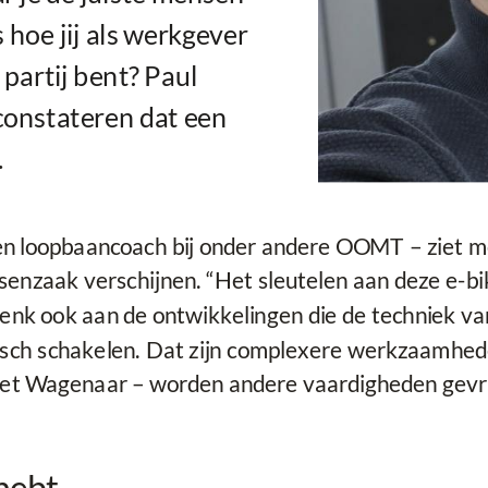
 hoe jij als werkgever
 partij bent? Paul
onstateren dat een
.
n loopbaancoach bij onder andere OOMT – ziet met
enzaak verschijnen. “Het sleutelen aan deze e-bik
enk ook aan de ontwikkelingen die de techniek va
isch schakelen. Dat zijn complexere werkzaamhede
et Wagenaar – worden andere vaardigheden gevraa
 hebt