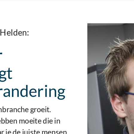
 Helden:
r
gt
randering
nbranche groeit.
bben moeite die in
r je de juiste mensen