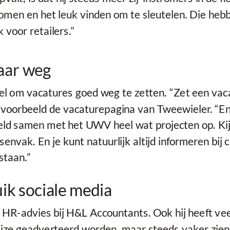
komen en het leuk vinden om te sleutelen. Die hebb
 voor retailers.”
baar weg
l om vacatures goed weg te zetten. “Zet een vacat
bijvoorbeeld de vacaturepagina van Tweewieler. “E
eld samen met het UWV heel wat projecten op. Ki
envak. En je kunt natuurlijk altijd informeren bij c
staan.”
ik sociale media
& HR-advies bij H&L Accountants. Ook hij heeft v
ijze geadverteerd worden, maar steeds vaker zien