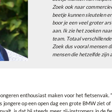
Zoek ook naar commerciee
beetje kunnen sleutelen en 
boor je een veel groter ar
aan. Ik zie het zoeken naa
team. Totaal verschillende
Zoek dus vooral mensen die
mensen die hetzelfde zijn als
 jongeren enthousiast maken voor het fietsenvak. 
s jongere op een open dag een grote BMW ziet of e
lt, is dat hij steeds meer zij-instromers in de f