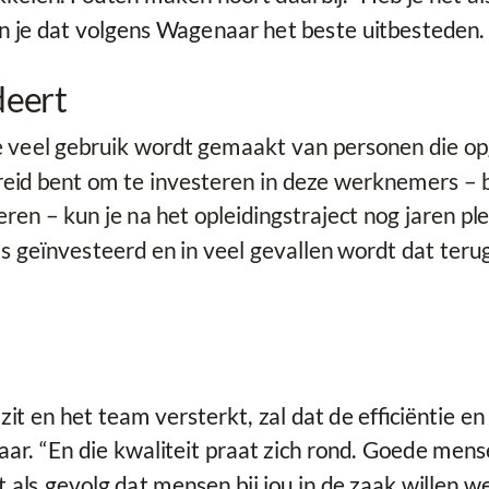
 je dat volgens Wagenaar het beste uitbesteden.
deert
he veel gebruik wordt gemaakt van personen die op
eid bent om te investeren in deze werknemers – b
iteren – kun je na het opleidingstraject nog jaren
 is geïnvesteerd en in veel gevallen wordt dat te
t en het team versterkt, zal dat de efficiëntie en 
r. “En die kwaliteit praat zich rond. Goede mens
ls gevolg dat mensen bij jou in de zaak willen wer