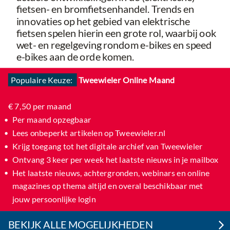
fietsen- en bromfietsenhandel. Trends en
innovaties op het gebied van elektrische
fietsen spelen hierin een grote rol, waarbij ook
wet- en regelgeving rondom e-bikes en speed
e-bikes aan de orde komen.
Populaire Keuze:
Tweewieler Online Maand
€ 7,50 per maand
Per maand opzegbaar
Lees onbeperkt artikelen op Tweewieler.nl
Krijg toegang tot het digitale archief van Tweewieler​
Ontvang 3 keer per week het laatste nieuws in je mailbox​
Het laatste nieuws, achtergronden, webinars en online
magazines op thema altijd en overal beschikbaar met
jouw persoonlijke login
BEKIJK ALLE MOGELIJKHEDEN