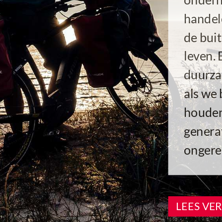
handel
de buit
leven. 
duurza
als we
houden
genera
ongere
LEES VE