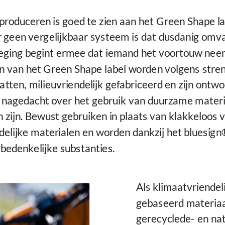
produceren is goed te zien aan het Green Shape l
 geen vergelijkbaar systeem is dat dusdanig omvan
eging begint ermee dat iemand het voortouw neemt
 van het Green Shape label worden volgens streng
tten, milieuvriendelijk gefabriceerd en zijn ontw
al nagedacht over het gebruik van duurzame mater
n zijn. Bewust gebruiken in plaats van klakkeloos
endelijke materialen en worden dankzij het bluesi
 bedenkelijke substanties.
Als klimaatvriendel
gebaseerd materia
gerecyclede- en nat