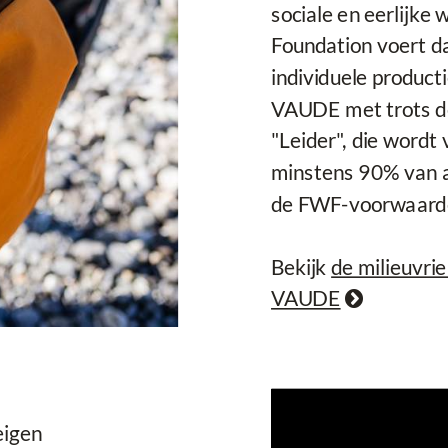
sociale en eerlijk
Foundation voert da
individuele producti
VAUDE met trots de
"Leider", die wordt
minstens 90% van al
de FWF-voorwaarden
Bekijk
de milieuvrie
VAUDE

eigen