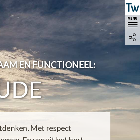
AM EN FUNCTIONEEL:
UDE
tdenken. Met respect
emen. En vanuit het hart