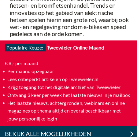
fietsen- en bromfietsenhandel. Trends en
innovaties op het gebied van elektrische
fietsen spelen hierin een grote rol, waarbij ook
wet- en regelgeving rondom e-bikes en speed
pedelecs aan de orde komen.
Populaire Keuze:
Tweewieler Online Maand
€ 8,- per maand
Per maand opzegbaar
Lees onbeperkt artikelen op Tweewieler.nl
Krijg toegang tot het digitale archief van Tweewieler​
Ontvang 3 keer per week het laatste nieuws in je mailbox​
Het laatste nieuws, achtergronden, webinars en online
magazines op thema altijd en overal beschikbaar met
jouw persoonlijke login
BEKIJK ALLE MOGELIJKHEDEN